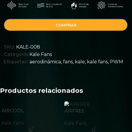
COMPRAR
SKU:
KALE-008
Categoria
Kale Fans
Etiquetas:
aerodinámica
,
fans
,
kale
,
kale fans
,
PWM
Productos relacionados
AIRCOOL
AIRFREE
Kale Fans
Kale Fans