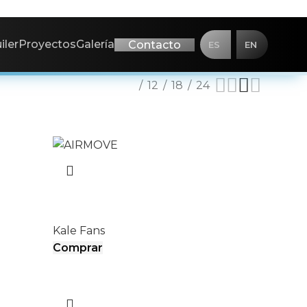
iler
Proyectos
Galería
Contacto
ES
EN
Mostrar
6
12
18
24
AIRMOVE
Kale Fans
Comprar