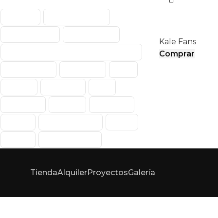
AIRMOVE I
Abanico
Abanico Portátil
Aerodinámica
Enfriamiento
Kale Fans
Enfriamiento De Aire Por Evaporación
Comprar
Evaporativos
Exteriores
Fans
Hunter
Interiores
Kale
Kale Fans
Portátil
Portátiles
Power
Power Breezer
PWM
Vector
Vector Climate
Tienda
Alquiler
Proyectos
Galería