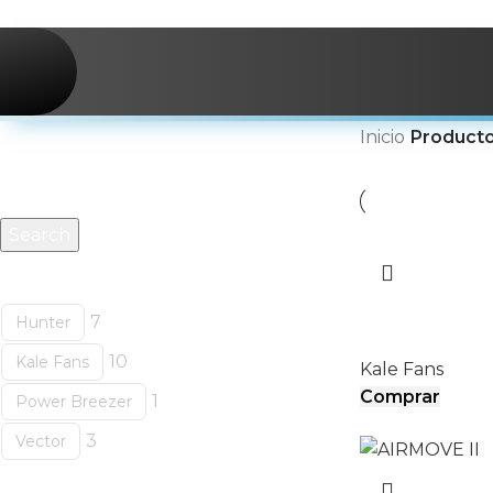
Skip to navigation
Skip to main content
Buscar productos
Inicio
/
Product
Search
Categorías
AIRCOOL
7
Hunter
10
Kale Fans
Kale Fans
Comprar
1
Power Breezer
3
Vector
Etiquetas