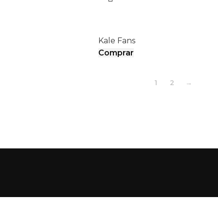
AIRPOLE
I
Kale Fans
Comprar
1
2
→